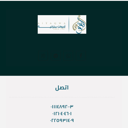
اتصل
٠١١١٤٨٩٢٠٠٣
٠١٢١٠٤٠٤٦٠١
٠٢٢٥٩٣١٤٠٩