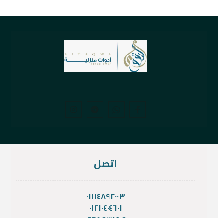
اتصل
٠١١١٤٨٩٢٠٠٣
٠١٢١٠٤٠٤٦٠١