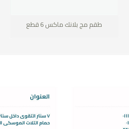
طقم مج بلانك ماكس 6 قطع
العنوان
٠١
٧ سنتر التقوى داخل سنتر
٠
حمام التلات الموسكى ال