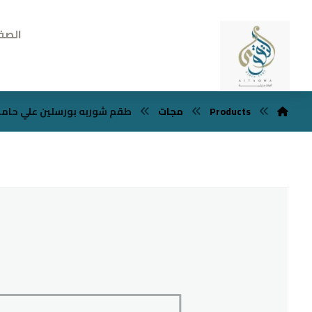
الصف
Products
مجات
طقم شوربه بورسلين علي حامل 7 قط