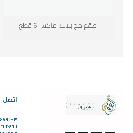
طقم مج بلانك ماكس 6 قطع
اتصل
١١٤٨٩٢٠٠٣
١٢١٠٤٠٤٦٠١