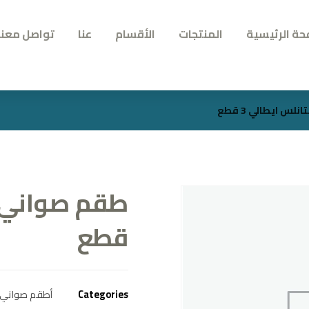
حة الرئيسية
المنتجات
الأقسام
عنا
تواصل معنا
س ايطالي 3 قطع
قطع
Categories
أطقم صواني