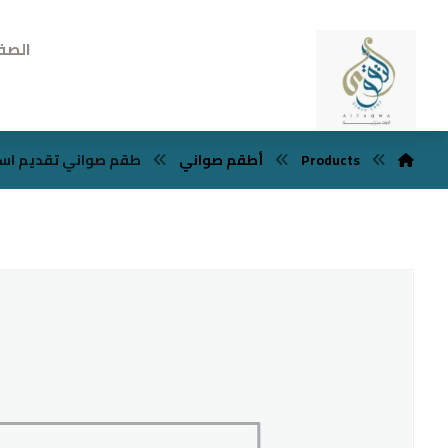
الصف
Products
أطقم صواني
طقم صواني تقديم استانل