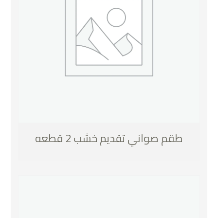
طقم صواني تقديم خشب 2 قطعه