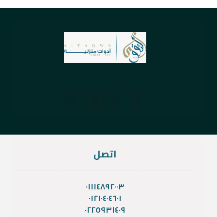
اتصل
٠١١١٤٨٩٢٠٠٣
٠١٢١٠٤٠٤٦٠١
٠٢٢٥٩٣١٤٠٩