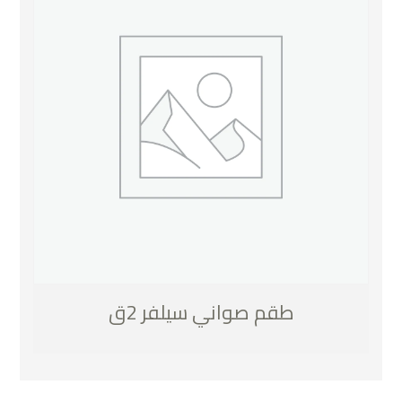
طقم صواني سيلفر 2ق