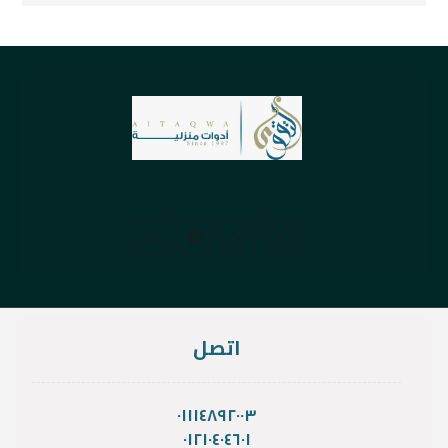
اتصل
٠١١١٤٨٩٢٠٠٣
٠١٢١٠٤٠٤٦٠١