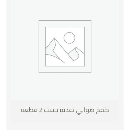
طقم صواني تقديم خشب 2 قطعه