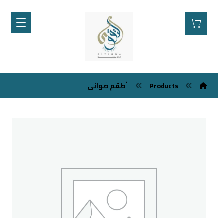
Products
أطقم صواني