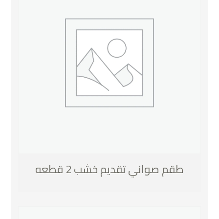
طقم صواني تقديم خشب 2 قطعه