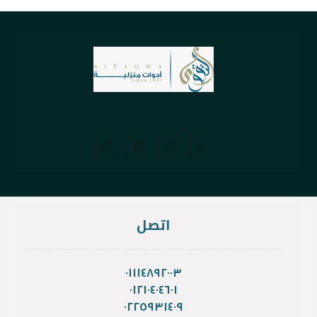
اتصل
٠١١١٤٨٩٢٠٠٣
٠١٢١٠٤٠٤٦٠١
٠٢٢٥٩٣١٤٠٩