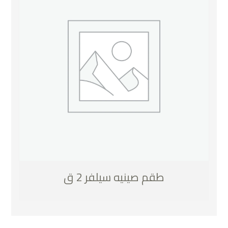
طقم صينيه سيلفر 2 ق