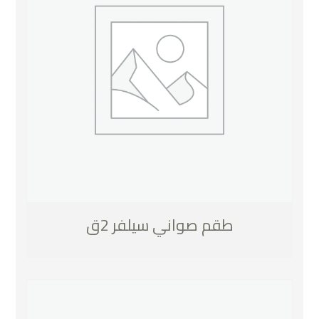
طقم صواني سيلفر 2ق