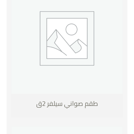
طقم صواني سيلفر 2ق