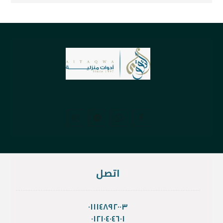
اتصل
٠١١١٤٨٩٢٠٠٣
٠١٢١٠٤٠٤٦٠١