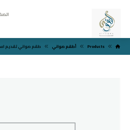
الصف
Products
أطقم صواني
طقم صواني تقديم استانل