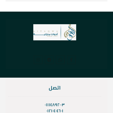
اتصل
٠١١١٤٨٩٢٠٠٣
٠١٢١٠٤٠٤٦٠١