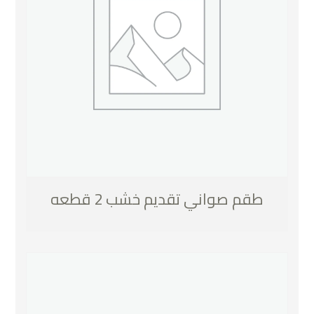
طقم صواني تقديم خشب 2 قطعه