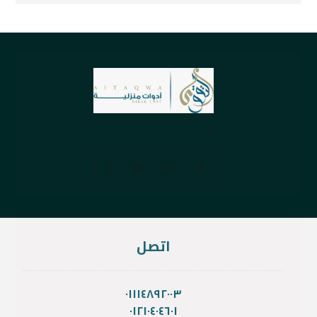
اتصل
٠١١١٤٨٩٢٠٠٣
٠١٢١٠٤٠٤٦٠١