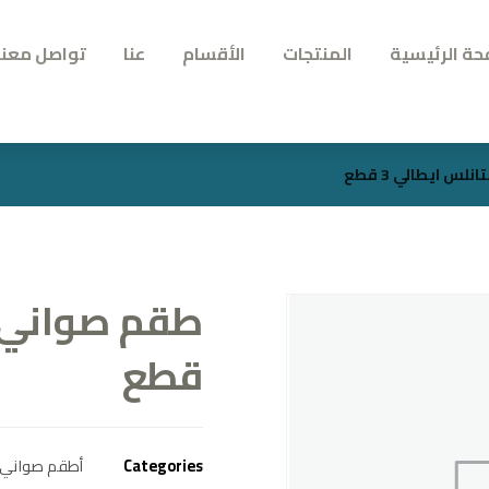
حة الرئيسية
المنتجات
الأقسام
عنا
تواصل معنا
س ايطالي 3 قطع
قطع
Categories
أطقم صواني