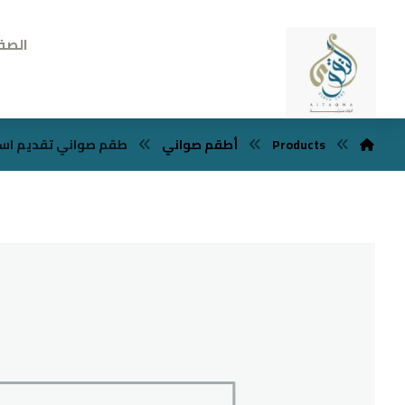
الصف
Products
أطقم صواني
طقم صواني تقديم استانل