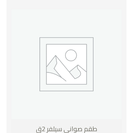
طقم صواني سيلفر 2ق