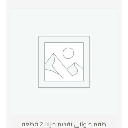
طقم صواني تقديم مرايا 2 قطعه