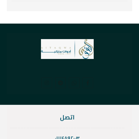
اتصل
٠١١١٤٨٩٢٠٠٣