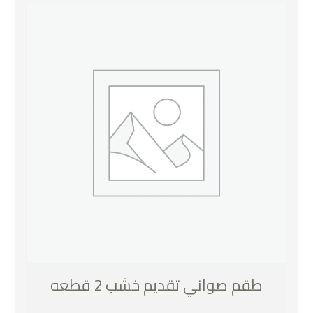
طقم صواني تقديم خشب 2 قطعه