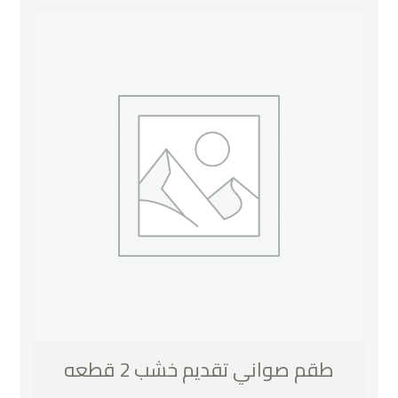
طقم صواني تقديم خشب 2 قطعه