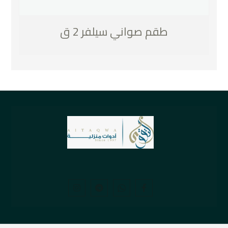
طقم صواني سيلفر 2 ق