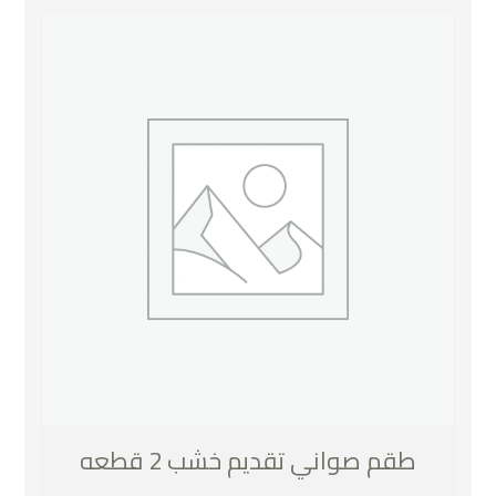
طقم صواني تقديم خشب 2 قطعه