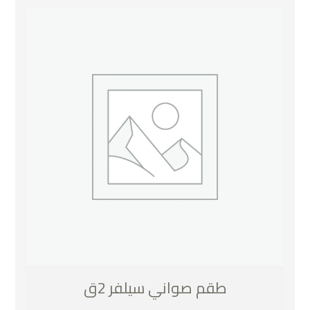
طقم صواني سيلفر 2ق