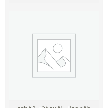
طقم صواني تقديم خشب 2 قطعه