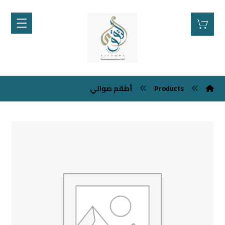
Products
أطقم صواني