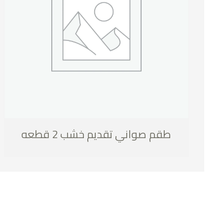
طقم صواني تقديم خشب 2 قطعه