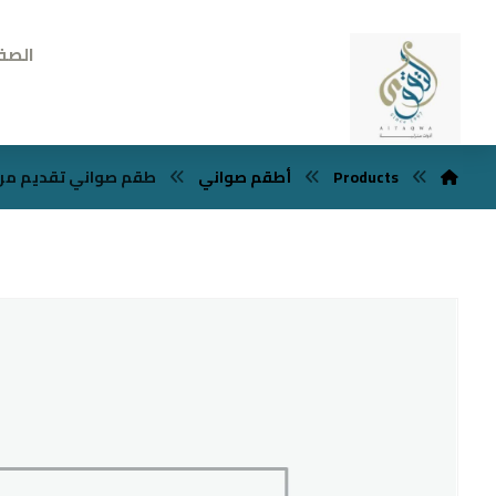
الصف
Products
أطقم صواني
طقم صواني تقديم مرايا 2 ق