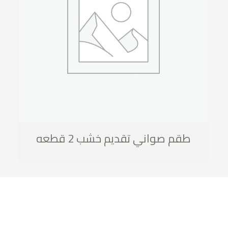
طقم صواني تقديم خشب 2 قطعه