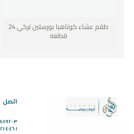
طقم عشاء كوتاهيا بورسلين تركي 24
قطعه
اتصل
١١٤٨٩٢٠٠٣
١٢١٠٤٠٤٦٠١