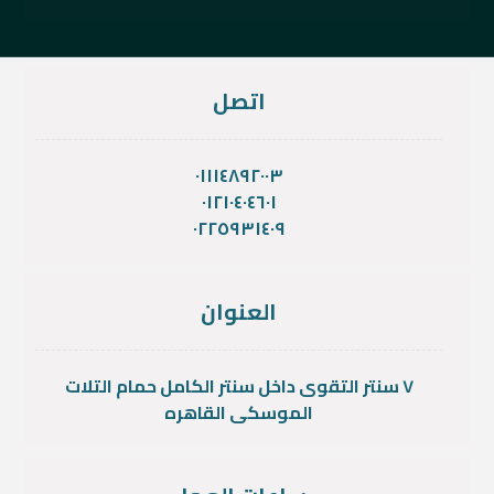
اتصل
٠١١١٤٨٩٢٠٠٣
٠١٢١٠٤٠٤٦٠١
٠٢٢٥٩٣١٤٠٩
العنوان
٧ سنتر التقوى داخل سنتر الكامل حمام التلات
الموسكى القاهره