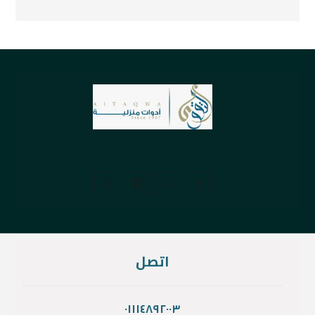
اتصل
٠١١١٤٨٩٢٠٠٣