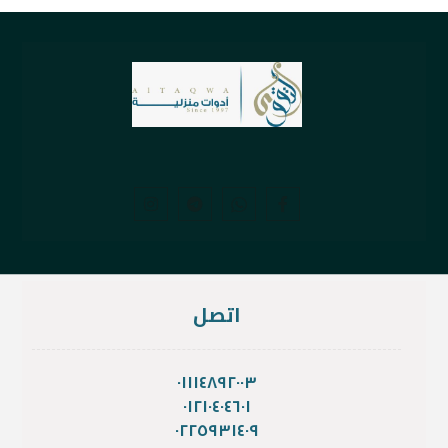
اتصل
٠١١١٤٨٩٢٠٠٣
٠١٢١٠٤٠٤٦٠١
٠٢٢٥٩٣١٤٠٩