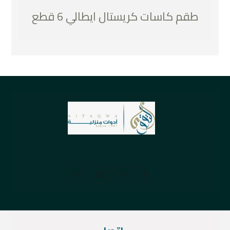
طقم كاسات كريستال ايطالي 6 قطع