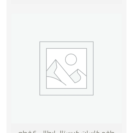
طقم كاسات كريستال ايطالي 6 قطع