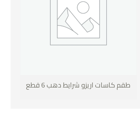
طقم كاسات اريزو شرايط دهب 6 قطع