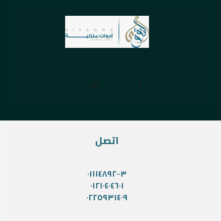
اتصل
٠١١١٤٨٩٢٠٠٣
٠١٢١٠٤٠٤٦٠١
٠٢٢٥٩٣١٤٠٩