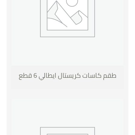
طقم كاسات كريستال ايطالي 6 قطع