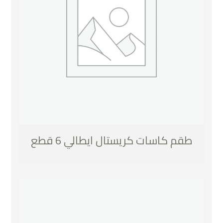
طقم كاسات كريستال ايطالي 6 قطع