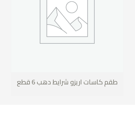
طقم كاسات اريزو شرايط دهب 6 قطع