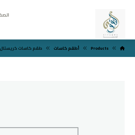
الصف
Products
أطقم كاسات
طقم كاسات كريستال ايطال