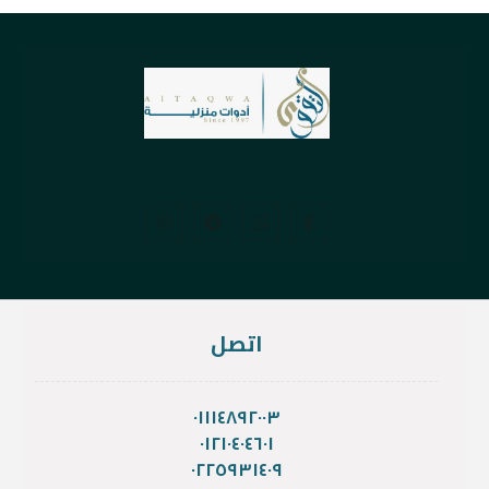
اتصل
٠١١١٤٨٩٢٠٠٣
٠١٢١٠٤٠٤٦٠١
٠٢٢٥٩٣١٤٠٩