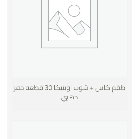
طقم كاس + شوب اوبتيكا 30 قطعه حفر
دهبي