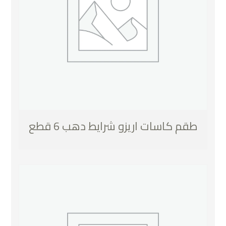
طقم كاسات اريزو شرايط دهب 6 قطع