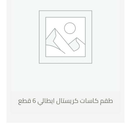
طقم كاسات كريستال ايطالي 6 قطع