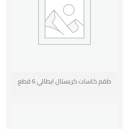
طقم كاسات كريستال ايطالي 6 قطع