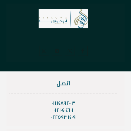
اتصل
٠١١١٤٨٩٢٠٠٣
٠١٢١٠٤٠٤٦٠١
٠٢٢٥٩٣١٤٠٩