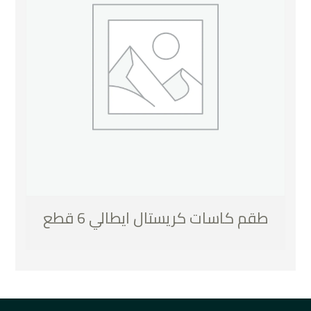
طقم كاسات كريستال ايطالي 6 قطع