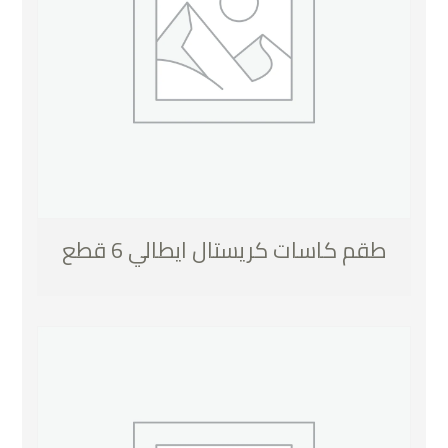
طقم كاسات كريستال ايطالي 6 قطع