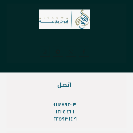
اتصل
٠١١١٤٨٩٢٠٠٣
٠١٢١٠٤٠٤٦٠١
٠٢٢٥٩٣١٤٠٩