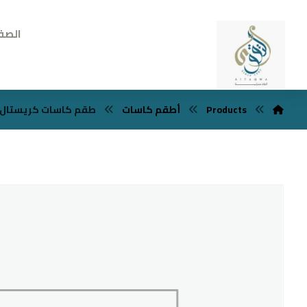
الصف
Products
أطقم كاسات
طقم كاسات كريستال ايطال