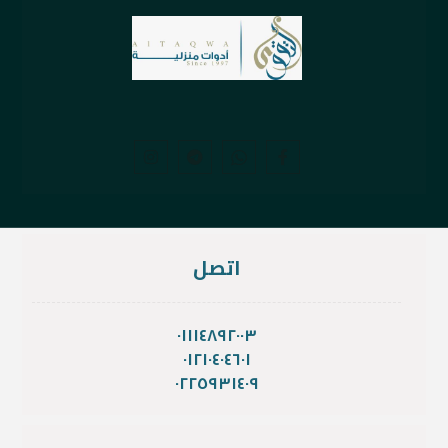
اتصل
٠١١١٤٨٩٢٠٠٣
٠١٢١٠٤٠٤٦٠١
٠٢٢٥٩٣١٤٠٩