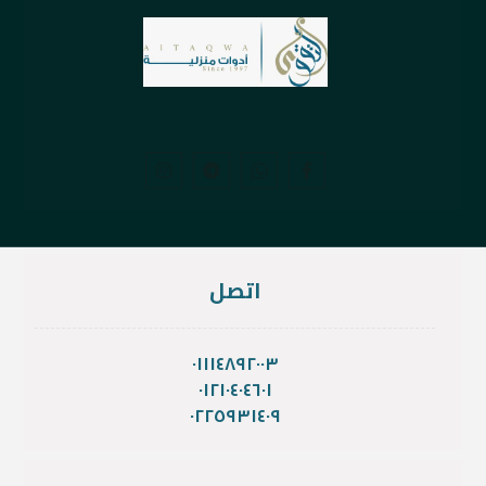
اتصل
٠١١١٤٨٩٢٠٠٣
٠١٢١٠٤٠٤٦٠١
٠٢٢٥٩٣١٤٠٩