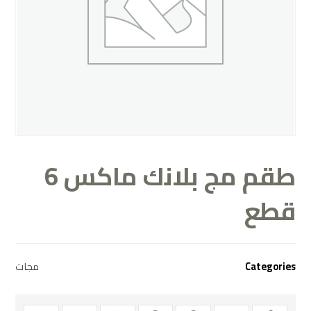
طقم مج بلانك ماكس 6
قطع
مجات
Categories