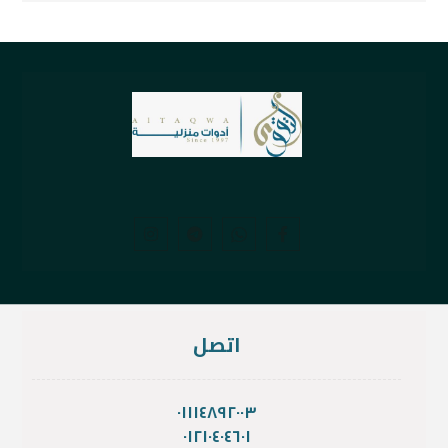
اتصل
٠١١١٤٨٩٢٠٠٣
٠١٢١٠٤٠٤٦٠١