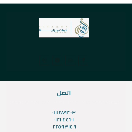
اتصل
٠١١١٤٨٩٢٠٠٣
٠١٢١٠٤٠٤٦٠١
٠٢٢٥٩٣١٤٠٩