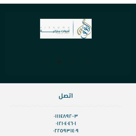
اتصل
٠١١١٤٨٩٢٠٠٣
٠١٢١٠٤٠٤٦٠١
٠٢٢٥٩٣١٤٠٩