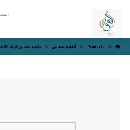
الصف
Products
أطقم معالق
طقم معالق ارشا 90 قطعه