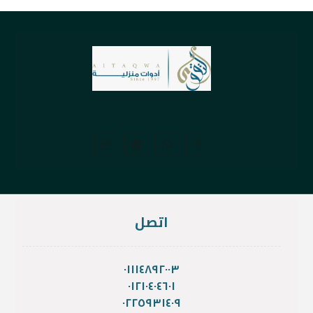
اتصل
٠١١١٤٨٩٢٠٠٣
٠١٢١٠٤٠٤٦٠١
٠٢٢٥٩٣١٤٠٩