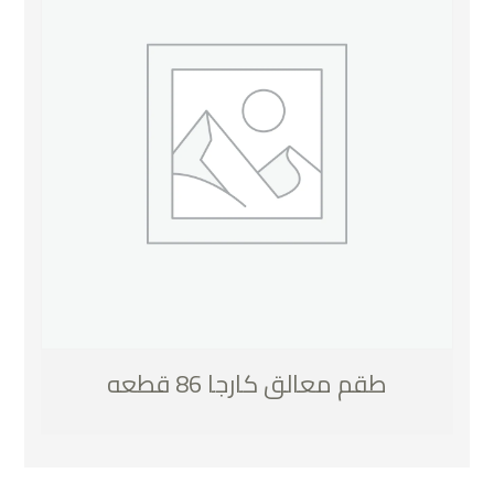
طقم معالق كارجا 86 قطعه