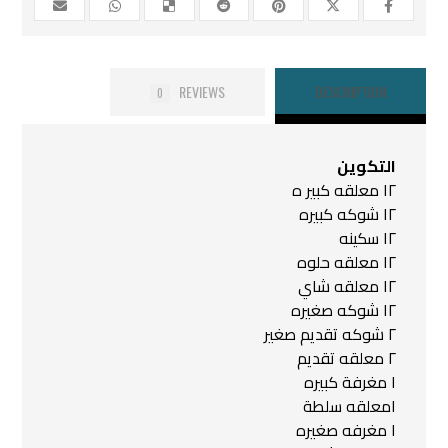
REVIEWS
DESCRIPTION
0
التكوين
١٢ معلقه كبير ه
١٢ شوكه كبيره
١٢ سكينه
١٢ معلقه حلوه
١٢ معلقه شاي
١٢ شوكه صغيره
٢ شوكه تقديم صغير
٢ معلقه تقديم
١ مغرفة كبيره
١معلقه سلطة
١ مغرفه صغيره