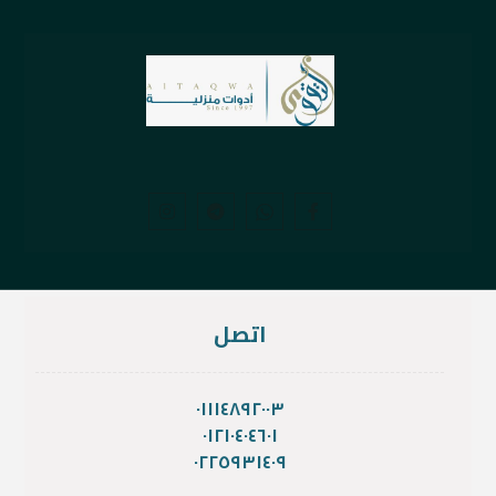
اتصل
٠١١١٤٨٩٢٠٠٣
٠١٢١٠٤٠٤٦٠١
٠٢٢٥٩٣١٤٠٩