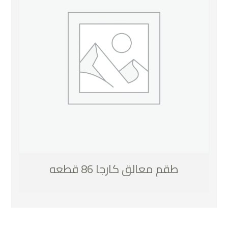
طقم معالق كارجا 86 قطعه