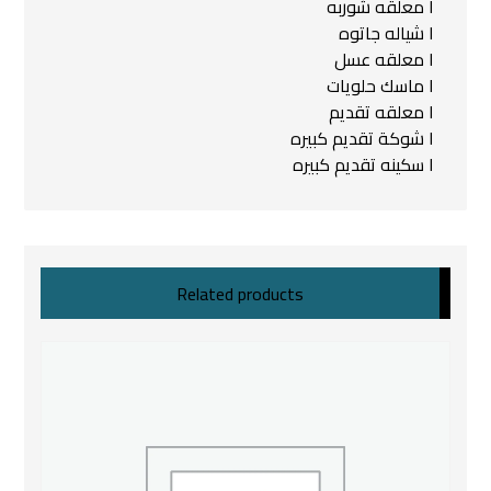
١ معلقه شوربه
١ شياله جاتوه
١ معلقه عسل
١ ماسك حلويات
١ معلقه تقديم
١ شوكة تقديم كبيره
١ سكينه تقديم كبيره
Related products