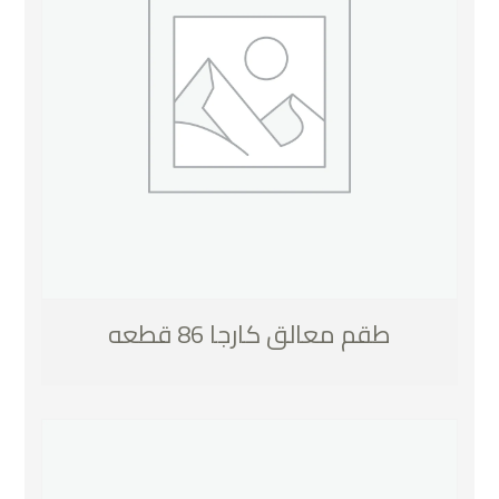
طقم معالق كارجا 86 قطعه