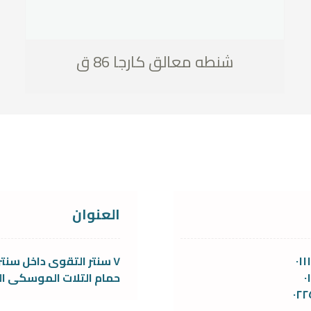
شنطه معالق كارجا 86 ق
العنوان
٠١
٧ سنتر التقوى داخل سنتر
٠
حمام التلات الموسكى ال
٠٢٢