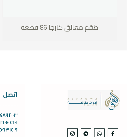
طقم معالق كارجا 86 قطعه
اتصل
١١٤٨٩٢٠٠٣
١٢١٠٤٠٤٦٠١
٥٩٣١٤٠٩