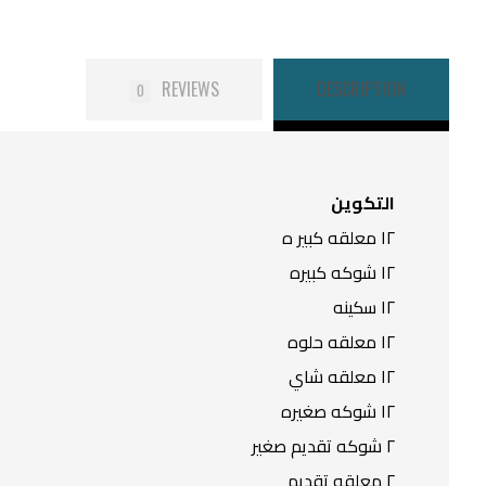
REVIEWS
DESCRIPTION
0
التكوين
١٢ معلقه كبير ه
١٢ شوكه كبيره
١٢ سكينه
١٢ معلقه حلوه
١٢ معلقه شاي
١٢ شوكه صغيره
٢ شوكه تقديم صغير
٢ معلقه تقديم