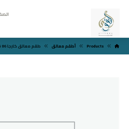
الصف
Products
أطقم معالق
طقم معالق كارجا 86 قطعه