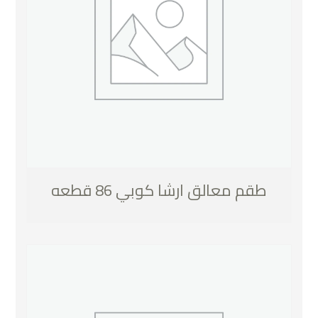
طقم معالق ارشا كوبي 86 قطعه