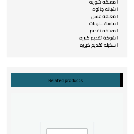
١ معلقه شوربه
١ شياله جاتوه
١ معلقه عسل
١ ماسك حلويات
١ معلقه تقديم
١ شوكة تقديم كبيره
١ سكينه تقديم كبيره
Related products