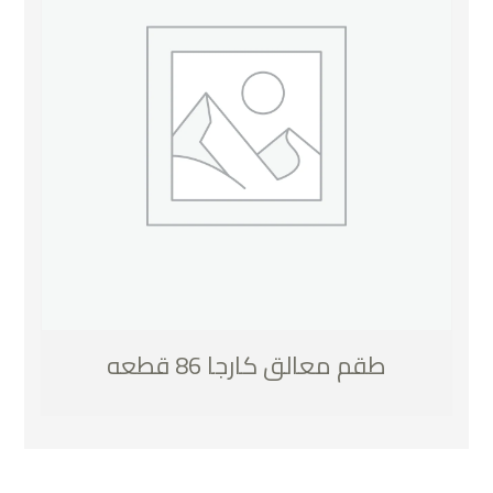
طقم معالق كارجا 86 قطعه