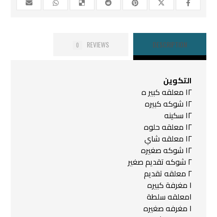
REVIEWS
DESCRIPTION
0
التكوين
١٢ معلقه كبير ه
١٢ شوكه كبيره
١٢ سكينه
١٢ معلقه حلوه
١٢ معلقه شاي
١٢ شوكه صغيره
٢ شوكه تقديم صغير
٢ معلقه تقديم
١ مغرفة كبيره
١معلقه سلطة
١ مغرفه صغيره