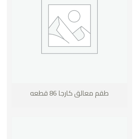
طقم معالق كارجا 86 قطعه