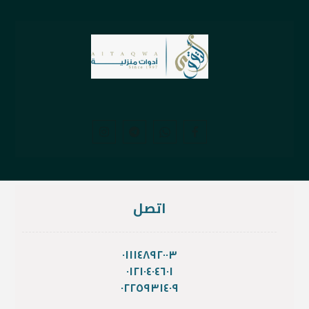
اتصل
٠١١١٤٨٩٢٠٠٣
٠١٢١٠٤٠٤٦٠١
٠٢٢٥٩٣١٤٠٩