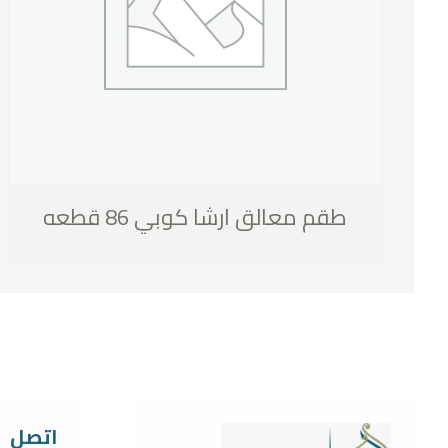
طقم معالق ارشا كوبي 86 قطعه
اتصل