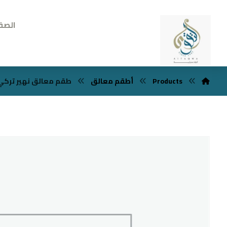
الصف
Products
أطقم معالق
طقم معالق نهير تركي 89 قطع