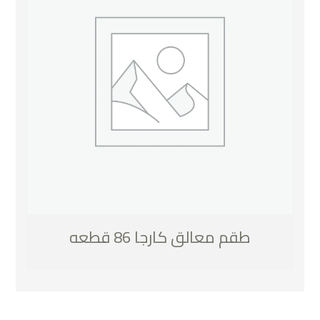
طقم معالق كارجا 86 قطعه