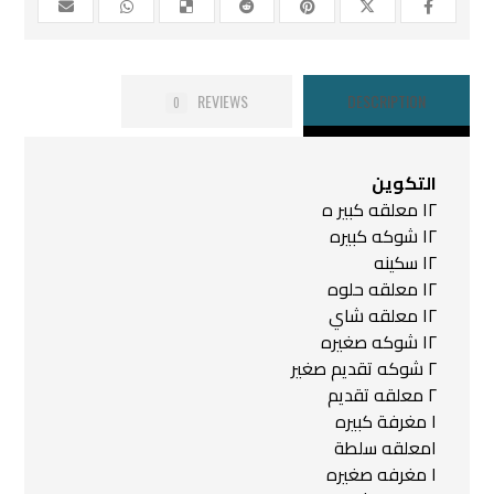
REVIEWS
DESCRIPTION
0
التكوين
١٢ معلقه كبير ه
١٢ شوكه كبيره
١٢ سكينه
١٢ معلقه حلوه
١٢ معلقه شاي
١٢ شوكه صغيره
٢ شوكه تقديم صغير
٢ معلقه تقديم
١ مغرفة كبيره
١معلقه سلطة
١ مغرفه صغيره