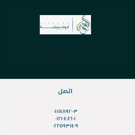
اتصل
٠١١١٤٨٩٢٠٠٣
٠١٢١٠٤٠٤٦٠١
٠٢٢٥٩٣١٤٠٩