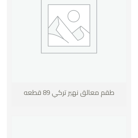
طقم معالق نهير تركي 89 قطعه