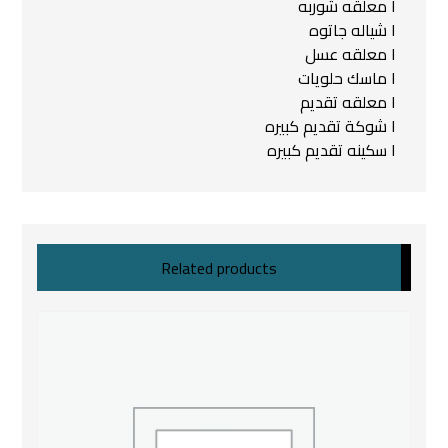
١ معلقه شوربه
١ شياله جاتوه
١ معلقه عسل
١ ماسك حلويات
١ معلقه تقديم
١ شوكة تقديم كبيره
١ سكينه تقديم كبيره
Related products