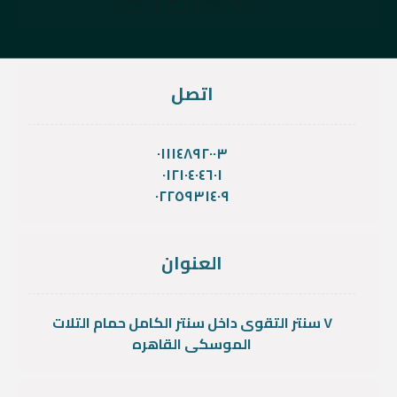
اتصل
٠١١١٤٨٩٢٠٠٣
٠١٢١٠٤٠٤٦٠١
٠٢٢٥٩٣١٤٠٩
العنوان
٧ سنتر التقوى داخل سنتر الكامل حمام التلات
الموسكى القاهره