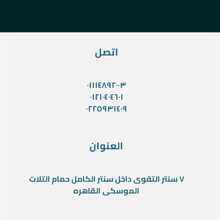
اتصل
٠١١١٤٨٩٢٠٠٣
٠١٢١٠٤٠٤٦٠١
٠٢٢٥٩٣١٤٠٩
العنوان
٧ سنتر التقوى داخل سنتر الكامل حمام التلات
الموسكى القاهره