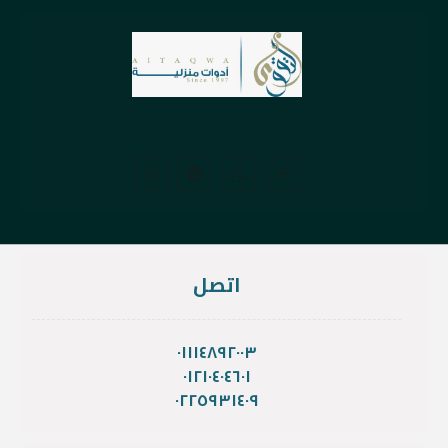
اتصل
٠١١١٤٨٩٢٠٠٣
٠١٢١٠٤٠٤٦٠١
٠٢٢٥٩٣١٤٠٩