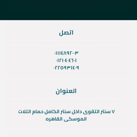
اتصل
٠١١١٤٨٩٢٠٠٣
٠١٢١٠٤٠٤٦٠١
٠٢٢٥٩٣١٤٠٩
العنوان
٧ سنتر التقوى داخل سنتر الكامل حمام التلات
الموسكى القاهره