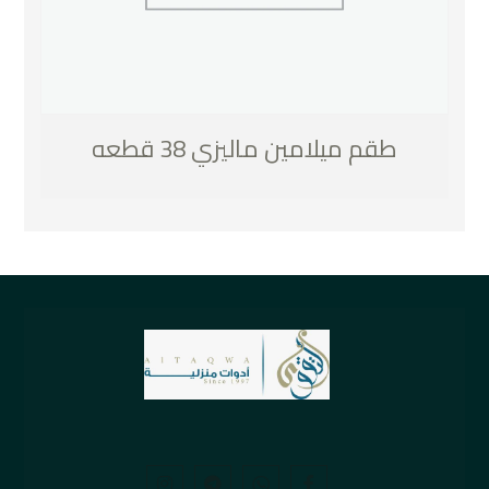
طقم ميلامين ماليزي 38 قطعه