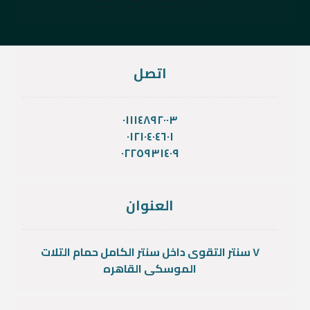
اتصل
٠١١١٤٨٩٢٠٠٣
٠١٢١٠٤٠٤٦٠١
٠٢٢٥٩٣١٤٠٩
العنوان
٧ سنتر التقوى داخل سنتر الكامل حمام التلات
الموسكى القاهره