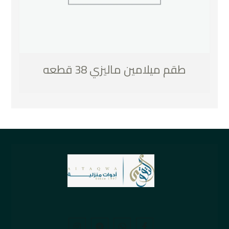
طقم ميلامين ماليزي 38 قطعه