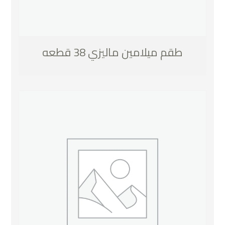
طقم ميلامين ماليزي 38 قطعه