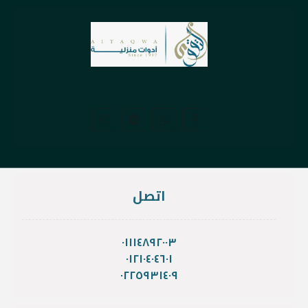
اتصل
٠١١١٤٨٩٢٠٠٣
٠١٢١٠٤٠٤٦٠١
٠٢٢٥٩٣١٤٠٩