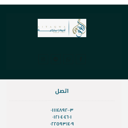
اتصل
٠١١١٤٨٩٢٠٠٣
٠١٢١٠٤٠٤٦٠١
٠٢٢٥٩٣١٤٠٩